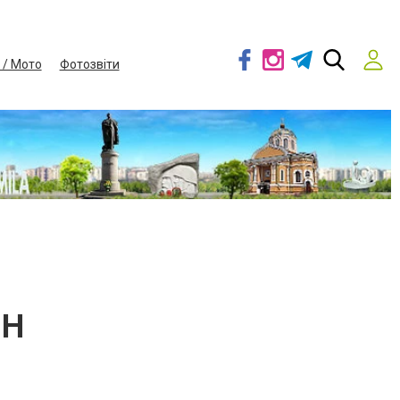
 / Мото
Фотозвіти
ИН