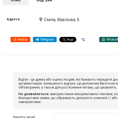
Адреса
Сміла, Вавілова, 6
Reddit
Telegram
Viber
Whats
Відгук - це думка або оцінка людей, які бажають передати 
аргументацією залишеного відгука. Це допоможе багатьом пр
обговорення, а також для роз'яснення питань, що цікавлять.
Не дозволяється:
використання ненормативної лексики, по
безпідставні заяви, що ображають діяльність компанії і / або
самореклама.
Введіть email: