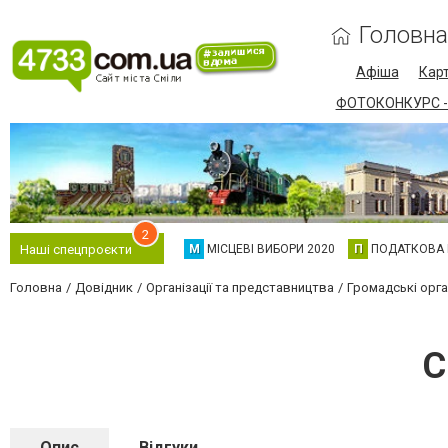
Головна
Афіша
Карт
ФОТОКОНКУРС -
2
М
МІСЦЕВІ ВИБОРИ 2020
П
ПОДАТКОВА
Наші спецпроєкти
Головна
Довідник
Організації та представництва
Громадські орган
С
Опис
Відгуки