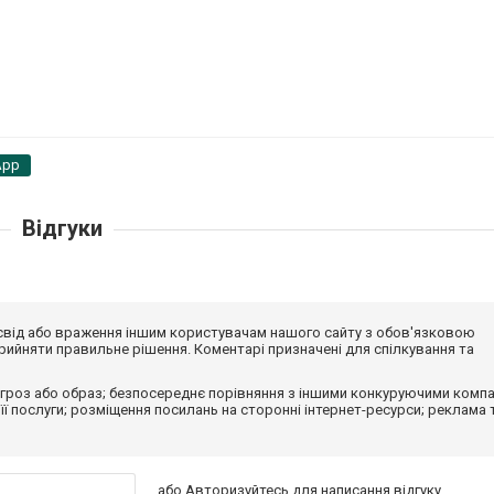
App
Відгуки
досвід або враження іншим користувачам нашого сайту з обов'язковою
ийняти правильне рішення. Коментарі призначені для спілкування та
гроз або образ; безпосереднє порівняння з іншими конкуруючими компа
 її послуги; розміщення посилань на сторонні інтернет-ресурси; реклама 
або
Авторизуйтесь
для написання відгуку