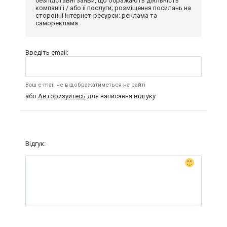
безпідставні заяви, що ображають діяльність
компанії і / або її послуги; розміщення посилань на
сторонні інтернет-ресурси; реклама та
самореклама.
Введіть email:
Ваш e-mail не відображатиметься на сайті
або
Авторизуйтесь
для написання відгуку
Відгук: