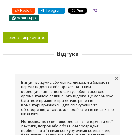
Reddit
Telegram
Viber
WhatsApp
Це моє підприємство
Відгуки
Відгук - це думка або оцінка людей, які бажають
передати досвід або враження іншим
користувачам нашого сайту з обов'язковою
аргументацією залишеного відгука. Це допоможе
багатьом прийняти правильне рішення.
Коментарі призначені для спілкування та
обговорення, а також для роз'яснення питань, що
цікавлять.
Не дозволяється:
використання ненормативної
лексики, погроз або образ; безпосереднє
порівняння з іншими конкуруючими компаніями;