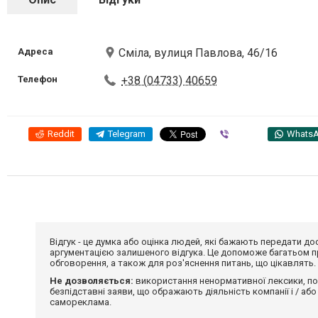
Адреса
Сміла, вулиця Павлова, 46/16
Телефон
+38 (04733) 40659
Reddit
Telegram
Viber
Whats
Відгук - це думка або оцінка людей, які бажають передати 
аргументацією залишеного відгука. Це допоможе багатьом пр
обговорення, а також для роз'яснення питань, що цікавлять.
Не дозволяється:
використання ненормативної лексики, по
безпідставні заяви, що ображають діяльність компанії і / або
самореклама.