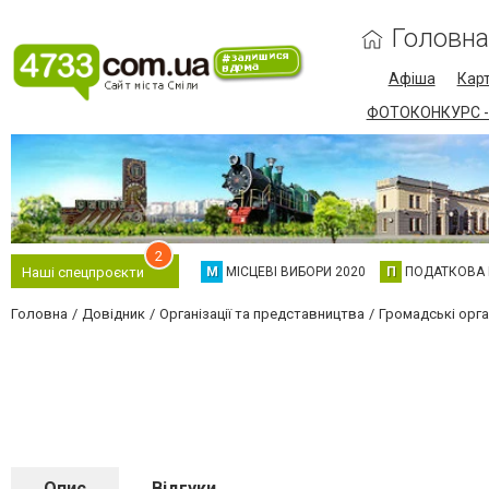
Головна
Афіша
Карт
ФОТОКОНКУРС -
2
М
МІСЦЕВІ ВИБОРИ 2020
П
ПОДАТКОВА
Наші спецпроєкти
Головна
Довідник
Організації та представництва
Громадські орган
Опис
Відгуки