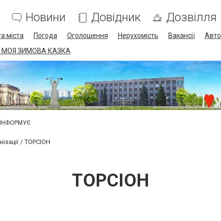
Новини
Довідник
Дозвілля
а міста
Погода
Оголошення
Нерухомість
Вакансії
Авто
 МОЯ ЗИМОВА КАЗКА
 ІНФОРМУЄ
ізації
ТОРСІОН
ТОРСІОН