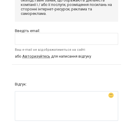
безпідставні заяви, що ображають діяльність
компанії і / або її послуги; розміщення посилань на
сторонні інтернет-ресурси; реклама та
самореклама.
Введіть email:
Ваш e-mail не відображатиметься на сайті
або
Авторизуйтесь
для написання відгуку
Відгук: