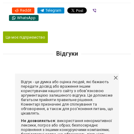
Reddit
Telegram
Viber
WhatsApp
Це моє підприємство
Відгуки
Відгук - це думка або оцінка людей, які бажають
передати досвід або враження іншим
користувачам нашого сайту з обов'язковою
аргументацією залишеного відгука. Це допоможе
багатьом прийняти правильне рішення.
Коментарі призначені для спілкування та
обговорення, а також для роз'яснення питань, що
цікавлять.
Не дозволяється:
використання ненормативної
лексики, погроз або образ; безпосереднє
порівняння з іншими конкуруючими компаніями;