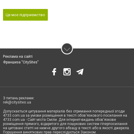
Це моє підприємство
Реклама на сайті
Франшиза "CitySites"
З питань реклами:
rek@citysites.ua
Допускається цитування матеріалів без отримання попередньої згоди
4733.com.ua за умови розміщення в тексті обов'язкового посилання на
4733.com.ua - Сайт міста Сміли. Для інтернет-видань обов'язкове
розміщення прямого, відкритого для пошукових систем гіперпосилання
на цитовані статті не нижче другого абзацу в тексті або в якості джерела.
Порушення виняткових прав переслідується Законом.