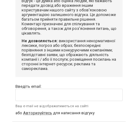
Відгук - це думка або оцінка людей, які бажають
передати досвід або враження іншим
користувачам нашого сайту з обов'язковою
аргументацією залишеного відгука. Це допоможе
багатьом прийняти правильне рішення.
Коментарі призначені для спілкування та
обговорення, а також для роз'яснення питань, що
цікавлять.
Не дозволяється:
використання ненормативної
лексики, погроз або образ; безпосереднє
порівняння з іншими конкуруючими компаніями;
безпідставні заяви, що ображають діяльність
компанії і / або її послуги; розміщення посилань на
сторонні інтернет-ресурси; реклама та
самореклама.
Введіть email:
Ваш e-mail не відображатиметься на сайті
або
Авторизуйтесь
для написання відгуку