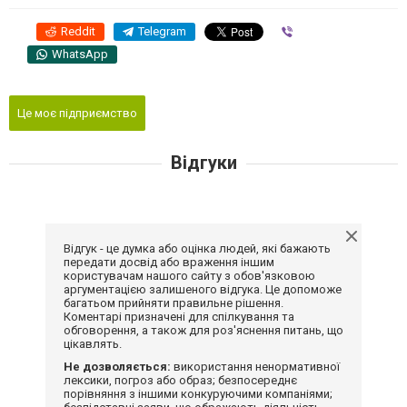
Reddit
Telegram
Viber
WhatsApp
Це моє підприємство
Відгуки
Відгук - це думка або оцінка людей, які бажають
передати досвід або враження іншим
користувачам нашого сайту з обов'язковою
аргументацією залишеного відгука. Це допоможе
багатьом прийняти правильне рішення.
Коментарі призначені для спілкування та
обговорення, а також для роз'яснення питань, що
цікавлять.
Не дозволяється:
використання ненормативної
лексики, погроз або образ; безпосереднє
порівняння з іншими конкуруючими компаніями;