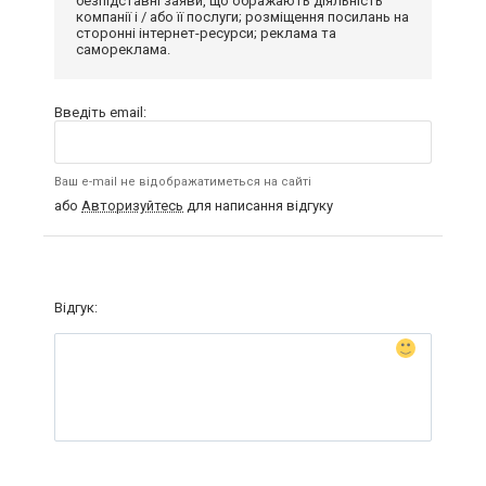
безпідставні заяви, що ображають діяльність
компанії і / або її послуги; розміщення посилань на
сторонні інтернет-ресурси; реклама та
самореклама.
Введіть email:
Ваш e-mail не відображатиметься на сайті
або
Авторизуйтесь
для написання відгуку
Відгук: