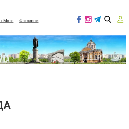
 / Мото
Фотозвіти
ДА