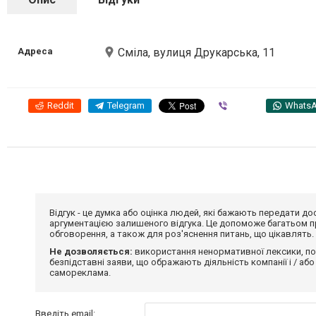
Адреса
Сміла, вулиця Друкарська, 11
Reddit
Telegram
Viber
Whats
Відгук - це думка або оцінка людей, які бажають передати 
аргументацією залишеного відгука. Це допоможе багатьом пр
обговорення, а також для роз'яснення питань, що цікавлять.
Не дозволяється:
використання ненормативної лексики, по
безпідставні заяви, що ображають діяльність компанії і / або
самореклама.
Введіть email: