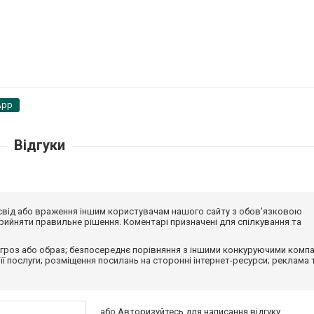
App
Відгуки
досвід або враження іншим користувачам нашого сайту з обов'язковою
ийняти правильне рішення. Коментарі призначені для спілкування та
гроз або образ; безпосереднє порівняння з іншими конкуруючими компа
 її послуги; розміщення посилань на сторонні інтернет-ресурси; реклама 
або
Авторизуйтесь
для написання відгуку