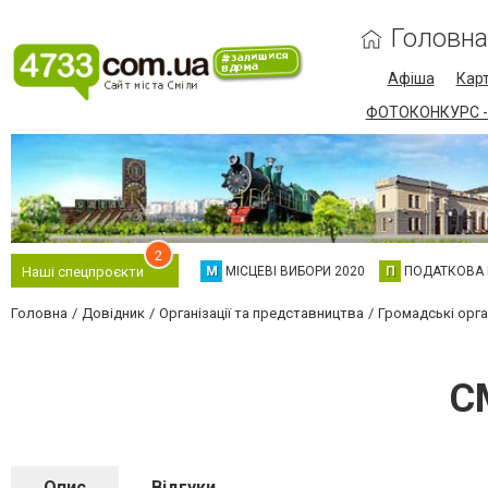
Головна
Афіша
Карт
ФОТОКОНКУРС -
2
М
МІСЦЕВІ ВИБОРИ 2020
П
ПОДАТКОВА
Наші спецпроєкти
Головна
Довідник
Організації та представництва
Громадські орган
С
Опис
Відгуки