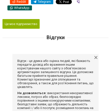
Reddit
Telegram
Viber
WhatsApp
Це моє підприємство
Відгуки
Відгук - це думка або оцінка людей, які бажають
передати досвід або враження іншим
користувачам нашого сайту з обов'язковою
аргументацією залишеного відгука. Це допоможе
багатьом прийняти правильне рішення.
Коментарі призначені для спілкування та
обговорення, а також для роз'яснення питань, що
цікавлять.
Не дозволяється:
використання ненормативної
лексики, погроз або образ; безпосереднє
порівняння з іншими конкуруючими компаніями;
безпідставні заяви, що ображають діяльність
компанії і / або її послуги; розміщення посилань на