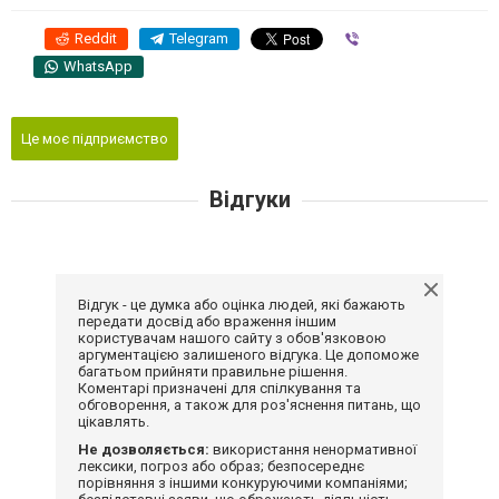
Reddit
Telegram
Viber
WhatsApp
Це моє підприємство
Відгуки
Відгук - це думка або оцінка людей, які бажають
передати досвід або враження іншим
користувачам нашого сайту з обов'язковою
аргументацією залишеного відгука. Це допоможе
багатьом прийняти правильне рішення.
Коментарі призначені для спілкування та
обговорення, а також для роз'яснення питань, що
цікавлять.
Не дозволяється:
використання ненормативної
лексики, погроз або образ; безпосереднє
порівняння з іншими конкуруючими компаніями;