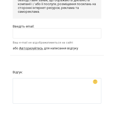
безпідставні заяви, що ображають діяльність
компанії і / або її послуги; розміщення посилань на
сторонні інтернет-ресурси; реклама та
самореклама.
Введіть email:
Ваш e-mail не відображатиметься на сайті
або
Авторизуйтесь
для написання відгуку
Відгук: