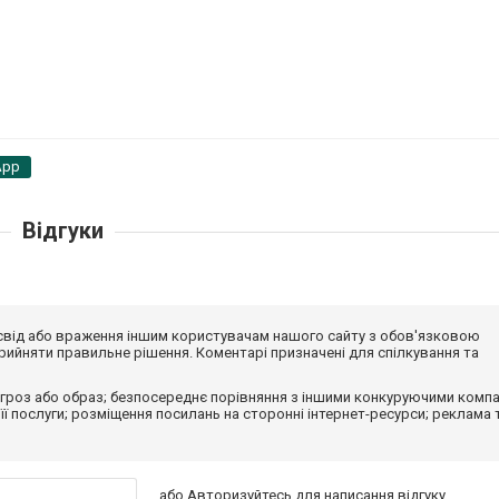
App
Відгуки
досвід або враження іншим користувачам нашого сайту з обов'язковою
ийняти правильне рішення. Коментарі призначені для спілкування та
гроз або образ; безпосереднє порівняння з іншими конкуруючими компа
 її послуги; розміщення посилань на сторонні інтернет-ресурси; реклама 
або
Авторизуйтесь
для написання відгуку