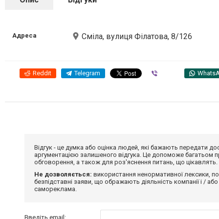
Адреса
Сміла, вулиця Філатова, 8/126
Reddit
Telegram
Viber
Whats
Відгук - це думка або оцінка людей, які бажають передати 
аргументацією залишеного відгука. Це допоможе багатьом пр
обговорення, а також для роз'яснення питань, що цікавлять.
Не дозволяється:
використання ненормативної лексики, по
безпідставні заяви, що ображають діяльність компанії і / або
самореклама.
Введіть email: