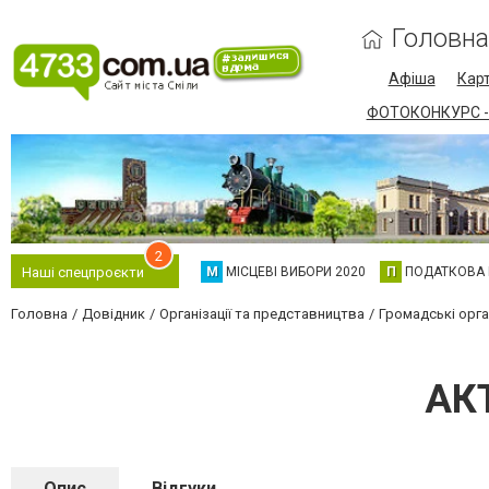
Головна
Афіша
Карт
ФОТОКОНКУРС -
2
М
МІСЦЕВІ ВИБОРИ 2020
П
ПОДАТКОВА
Наші спецпроєкти
Головна
Довідник
Організації та представництва
Громадські орган
АК
Опис
Відгуки