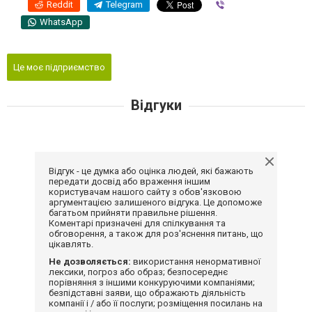
Reddit
Telegram
Viber
WhatsApp
Це моє підприємство
Відгуки
Відгук - це думка або оцінка людей, які бажають
передати досвід або враження іншим
користувачам нашого сайту з обов'язковою
аргументацією залишеного відгука. Це допоможе
багатьом прийняти правильне рішення.
Коментарі призначені для спілкування та
обговорення, а також для роз'яснення питань, що
цікавлять.
Не дозволяється:
використання ненормативної
лексики, погроз або образ; безпосереднє
порівняння з іншими конкуруючими компаніями;
безпідставні заяви, що ображають діяльність
компанії і / або її послуги; розміщення посилань на