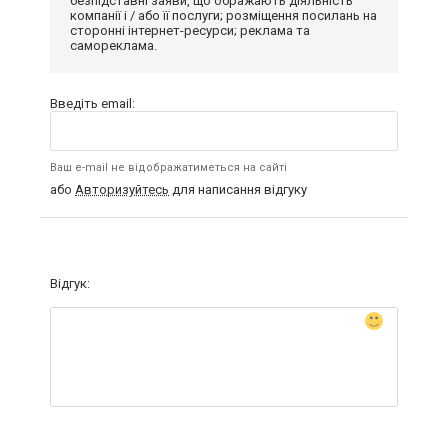
безпідставні заяви, що ображають діяльність
компанії і / або її послуги; розміщення посилань на
сторонні інтернет-ресурси; реклама та
самореклама.
Введіть email:
Ваш e-mail не відображатиметься на сайті
або
Авторизуйтесь
для написання відгуку
Відгук: