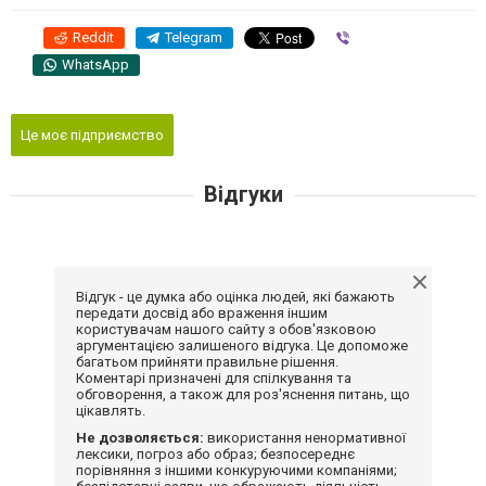
Reddit
Telegram
Viber
WhatsApp
Це моє підприємство
Відгуки
Відгук - це думка або оцінка людей, які бажають
передати досвід або враження іншим
користувачам нашого сайту з обов'язковою
аргументацією залишеного відгука. Це допоможе
багатьом прийняти правильне рішення.
Коментарі призначені для спілкування та
обговорення, а також для роз'яснення питань, що
цікавлять.
Не дозволяється:
використання ненормативної
лексики, погроз або образ; безпосереднє
порівняння з іншими конкуруючими компаніями;