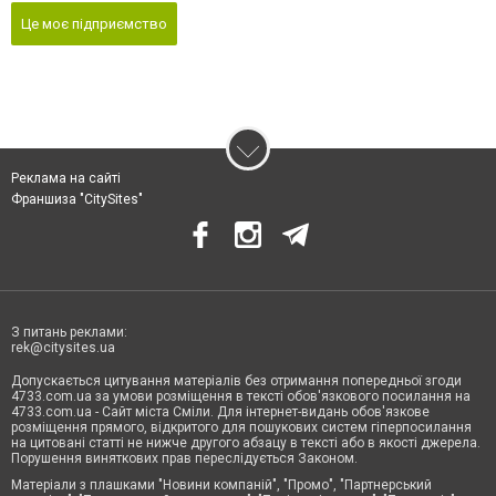
Це моє підприємство
Реклама на сайті
Франшиза "CitySites"
З питань реклами:
rek@citysites.ua
Допускається цитування матеріалів без отримання попередньої згоди
4733.com.ua за умови розміщення в тексті обов'язкового посилання на
4733.com.ua - Сайт міста Сміли. Для інтернет-видань обов'язкове
розміщення прямого, відкритого для пошукових систем гіперпосилання
на цитовані статті не нижче другого абзацу в тексті або в якості джерела.
Порушення виняткових прав переслідується Законом.
Матеріали з плашками "Новини компаній", "Промо", "Партнерський