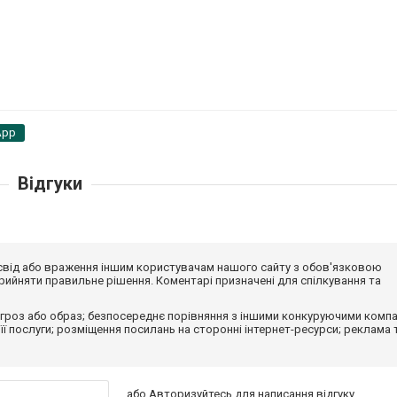
App
Відгуки
досвід або враження іншим користувачам нашого сайту з обов'язковою
ийняти правильне рішення. Коментарі призначені для спілкування та
гроз або образ; безпосереднє порівняння з іншими конкуруючими компа
 її послуги; розміщення посилань на сторонні інтернет-ресурси; реклама 
або
Авторизуйтесь
для написання відгуку