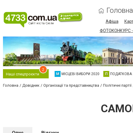
Головна
Афіша
Карт
ФОТОКОНКУРС -
2
М
МІСЦЕВІ ВИБОРИ 2020
П
ПОДАТКОВА
Наші спецпроєкти
Головна
Довідник
Організації та представництва
Політичні партії
САМО
Опис
Відгуки