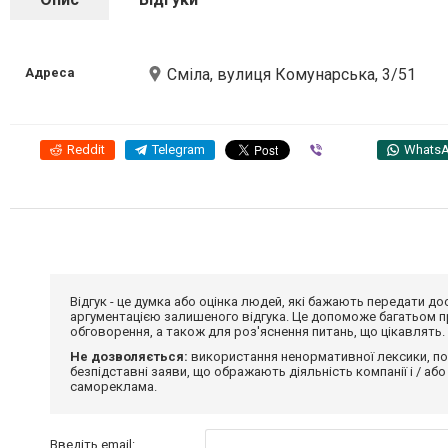
Адреса
Сміла, вулиця Комунарська, 3/51
Reddit
Telegram
Viber
Whats
Відгук - це думка або оцінка людей, які бажають передати 
аргументацією залишеного відгука. Це допоможе багатьом пр
обговорення, а також для роз'яснення питань, що цікавлять.
Не дозволяється:
використання ненормативної лексики, по
безпідставні заяви, що ображають діяльність компанії і / або
самореклама.
Введіть email: