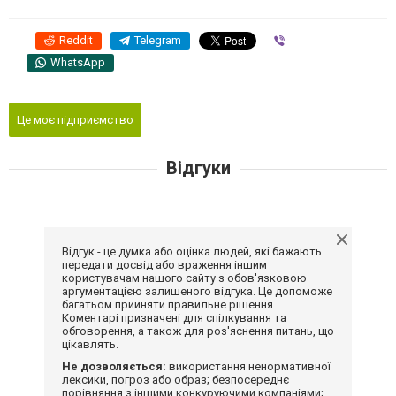
Reddit
Telegram
Viber
WhatsApp
Це моє підприємство
Відгуки
Відгук - це думка або оцінка людей, які бажають
передати досвід або враження іншим
користувачам нашого сайту з обов'язковою
аргументацією залишеного відгука. Це допоможе
багатьом прийняти правильне рішення.
Коментарі призначені для спілкування та
обговорення, а також для роз'яснення питань, що
цікавлять.
Не дозволяється:
використання ненормативної
лексики, погроз або образ; безпосереднє
порівняння з іншими конкуруючими компаніями;