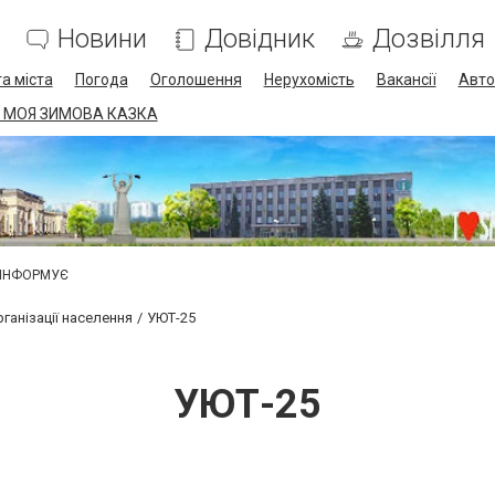
Новини
Довідник
Дозвілля
а міста
Погода
Оголошення
Нерухомість
Вакансії
Авто
 МОЯ ЗИМОВА КАЗКА
 ІНФОРМУЄ
ганізації населення
УЮТ-25
УЮТ-25