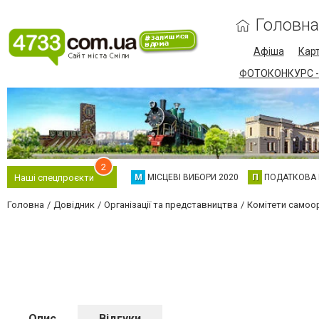
Головна
Афіша
Карт
ФОТОКОНКУРС -
2
М
МІСЦЕВІ ВИБОРИ 2020
П
ПОДАТКОВА
Наші спецпроєкти
Головна
Довідник
Організації та представництва
Комітети самоор
Опис
Відгуки