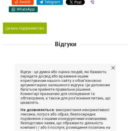
Reddit
Telegram
Viber
WhatsApp
Це моє підприємство
Відгуки
Відгук - це думка або оцінка людей, які бажають
передати досвід або враження іншим
користувачам нашого сайту з обов'язковою
аргументацією залишеного відгука. Це допоможе
багатьом прийняти правильне рішення.
Коментарі призначені для спілкування та
обговорення, а також для роз'яснення питань, що
цікавлять.
Не дозволяється:
використання ненормативної
лексики, погроз або образ; безпосереднє
порівняння з іншими конкуруючими компаніями;
безпідставні заяви, що ображають діяльність
компанії і / або її послуги; розміщення посилань на