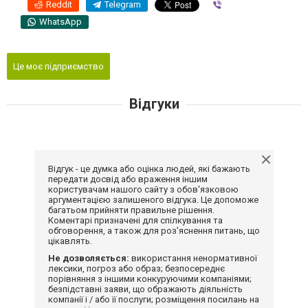
Reddit
Telegram
Viber
WhatsApp
Це моє підприємство
Відгуки
Відгук - це думка або оцінка людей, які бажають
передати досвід або враження іншим
користувачам нашого сайту з обов'язковою
аргументацією залишеного відгука. Це допоможе
багатьом прийняти правильне рішення.
Коментарі призначені для спілкування та
обговорення, а також для роз'яснення питань, що
цікавлять.
Не дозволяється:
використання ненормативної
лексики, погроз або образ; безпосереднє
порівняння з іншими конкуруючими компаніями;
безпідставні заяви, що ображають діяльність
компанії і / або її послуги; розміщення посилань на