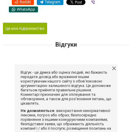
Reddit
Telegram
Viber
WhatsApp
Це моє підприємство
Відгуки
Відгук - це думка або оцінка людей, які бажають
передати досвід або враження іншим
користувачам нашого сайту з обов'язковою
аргументацією залишеного відгука. Це допоможе
багатьом прийняти правильне рішення.
Коментарі призначені для спілкування та
обговорення, а також для роз'яснення питань, що
цікавлять.
Не дозволяється:
використання ненормативної
лексики, погроз або образ; безпосереднє
порівняння з іншими конкуруючими компаніями;
безпідставні заяви, що ображають діяльність
компанії і / або її послуги; розміщення посилань на