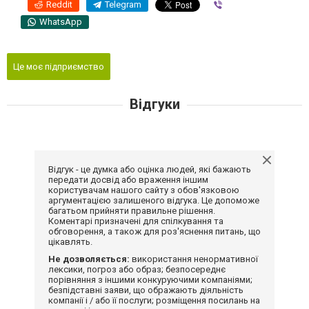
Reddit
Telegram
Viber
WhatsApp
Це моє підприємство
Відгуки
Відгук - це думка або оцінка людей, які бажають
передати досвід або враження іншим
користувачам нашого сайту з обов'язковою
аргументацією залишеного відгука. Це допоможе
багатьом прийняти правильне рішення.
Коментарі призначені для спілкування та
обговорення, а також для роз'яснення питань, що
цікавлять.
Не дозволяється:
використання ненормативної
лексики, погроз або образ; безпосереднє
порівняння з іншими конкуруючими компаніями;
безпідставні заяви, що ображають діяльність
компанії і / або її послуги; розміщення посилань на