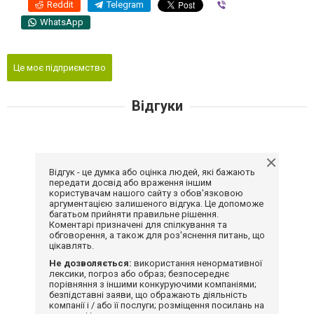
Reddit
Telegram
Viber
WhatsApp
Це моє підприємство
Відгуки
Відгук - це думка або оцінка людей, які бажають
передати досвід або враження іншим
користувачам нашого сайту з обов'язковою
аргументацією залишеного відгука. Це допоможе
багатьом прийняти правильне рішення.
Коментарі призначені для спілкування та
обговорення, а також для роз'яснення питань, що
цікавлять.
Не дозволяється:
використання ненормативної
лексики, погроз або образ; безпосереднє
порівняння з іншими конкуруючими компаніями;
безпідставні заяви, що ображають діяльність
компанії і / або її послуги; розміщення посилань на