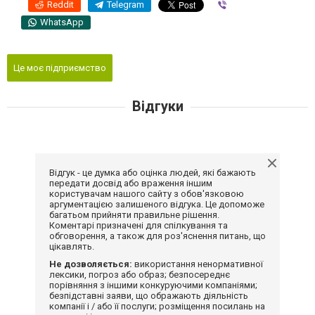
Reddit
Telegram
Viber
WhatsApp
Це моє підприємство
Відгуки
Відгук - це думка або оцінка людей, які бажають
передати досвід або враження іншим
користувачам нашого сайту з обов'язковою
аргументацією залишеного відгука. Це допоможе
багатьом прийняти правильне рішення.
Коментарі призначені для спілкування та
обговорення, а також для роз'яснення питань, що
цікавлять.
Не дозволяється:
використання ненормативної
лексики, погроз або образ; безпосереднє
порівняння з іншими конкуруючими компаніями;
безпідставні заяви, що ображають діяльність
компанії і / або її послуги; розміщення посилань на