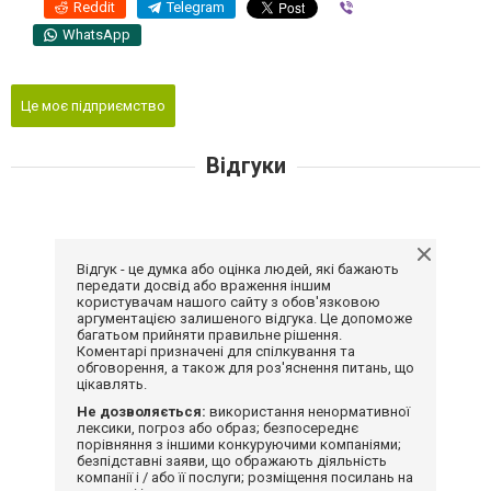
Reddit
Telegram
Viber
WhatsApp
Це моє підприємство
Відгуки
Відгук - це думка або оцінка людей, які бажають
передати досвід або враження іншим
користувачам нашого сайту з обов'язковою
аргументацією залишеного відгука. Це допоможе
багатьом прийняти правильне рішення.
Коментарі призначені для спілкування та
обговорення, а також для роз'яснення питань, що
цікавлять.
Не дозволяється:
використання ненормативної
лексики, погроз або образ; безпосереднє
порівняння з іншими конкуруючими компаніями;
безпідставні заяви, що ображають діяльність
компанії і / або її послуги; розміщення посилань на