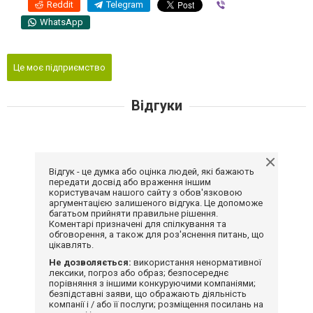
Reddit
Telegram
Viber
WhatsApp
Це моє підприємство
Відгуки
Відгук - це думка або оцінка людей, які бажають
передати досвід або враження іншим
користувачам нашого сайту з обов'язковою
аргументацією залишеного відгука. Це допоможе
багатьом прийняти правильне рішення.
Коментарі призначені для спілкування та
обговорення, а також для роз'яснення питань, що
цікавлять.
Не дозволяється:
використання ненормативної
лексики, погроз або образ; безпосереднє
порівняння з іншими конкуруючими компаніями;
безпідставні заяви, що ображають діяльність
компанії і / або її послуги; розміщення посилань на