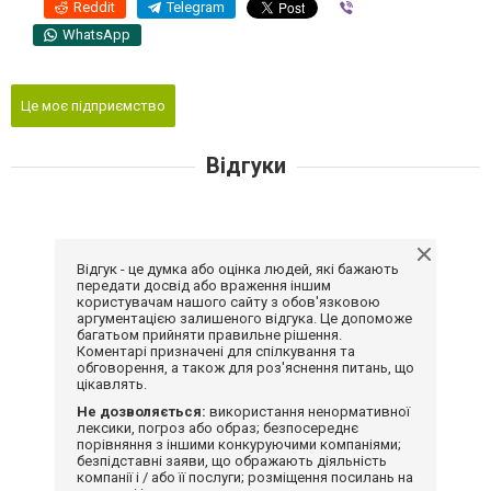
Reddit
Telegram
Viber
WhatsApp
Це моє підприємство
Відгуки
Відгук - це думка або оцінка людей, які бажають
передати досвід або враження іншим
користувачам нашого сайту з обов'язковою
аргументацією залишеного відгука. Це допоможе
багатьом прийняти правильне рішення.
Коментарі призначені для спілкування та
обговорення, а також для роз'яснення питань, що
цікавлять.
Не дозволяється:
використання ненормативної
лексики, погроз або образ; безпосереднє
порівняння з іншими конкуруючими компаніями;
безпідставні заяви, що ображають діяльність
компанії і / або її послуги; розміщення посилань на