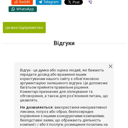
Reddit
Telegram
Viber
WhatsApp
Це моє підприємство
Відгуки
Відгук - це думка або оцінка людей, які бажають
передати досвід або враження іншим
користувачам нашого сайту з обов'язковою
аргументацією залишеного відгука. Це допоможе
багатьом прийняти правильне рішення.
Коментарі призначені для спілкування та
обговорення, а також для роз'яснення питань, що
цікавлять.
Не дозволяється:
використання ненормативної
лексики, погроз або образ; безпосереднє
порівняння з іншими конкуруючими компаніями;
безпідставні заяви, що ображають діяльність
компанії і / або її послуги; розміщення посилань на