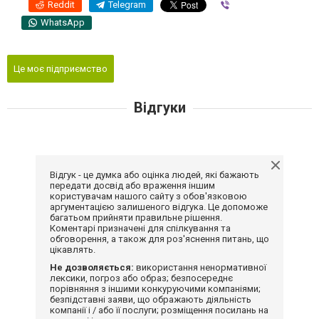
Reddit
Telegram
Viber
WhatsApp
Це моє підприємство
Відгуки
Відгук - це думка або оцінка людей, які бажають
передати досвід або враження іншим
користувачам нашого сайту з обов'язковою
аргументацією залишеного відгука. Це допоможе
багатьом прийняти правильне рішення.
Коментарі призначені для спілкування та
обговорення, а також для роз'яснення питань, що
цікавлять.
Не дозволяється:
використання ненормативної
лексики, погроз або образ; безпосереднє
порівняння з іншими конкуруючими компаніями;
безпідставні заяви, що ображають діяльність
компанії і / або її послуги; розміщення посилань на