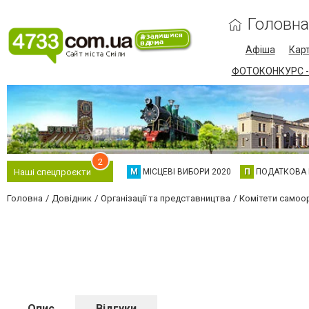
Головна
Афіша
Карт
ФОТОКОНКУРС -
2
М
МІСЦЕВІ ВИБОРИ 2020
П
ПОДАТКОВА
Наші спецпроєкти
Головна
Довідник
Організації та представництва
Комітети самоор
Опис
Відгуки