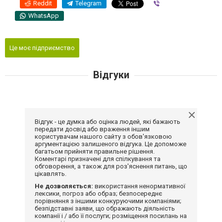
Reddit
Telegram
Viber
WhatsApp
Це моє підприємство
Відгуки
Відгук - це думка або оцінка людей, які бажають
передати досвід або враження іншим
користувачам нашого сайту з обов'язковою
аргументацією залишеного відгука. Це допоможе
багатьом прийняти правильне рішення.
Коментарі призначені для спілкування та
обговорення, а також для роз'яснення питань, що
цікавлять.
Не дозволяється:
використання ненормативної
лексики, погроз або образ; безпосереднє
порівняння з іншими конкуруючими компаніями;
безпідставні заяви, що ображають діяльність
компанії і / або її послуги; розміщення посилань на