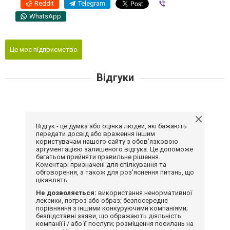
Reddit
Telegram
Viber
WhatsApp
Це моє підприємство
Відгуки
Відгук - це думка або оцінка людей, які бажають
передати досвід або враження іншим
користувачам нашого сайту з обов'язковою
аргументацією залишеного відгука. Це допоможе
багатьом прийняти правильне рішення.
Коментарі призначені для спілкування та
обговорення, а також для роз'яснення питань, що
цікавлять.
Не дозволяється:
використання ненормативної
лексики, погроз або образ; безпосереднє
порівняння з іншими конкуруючими компаніями;
безпідставні заяви, що ображають діяльність
компанії і / або її послуги; розміщення посилань на