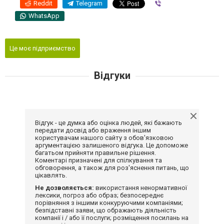
Reddit
Telegram
Viber
WhatsApp
Це моє підприємство
Відгуки
Відгук - це думка або оцінка людей, які бажають
передати досвід або враження іншим
користувачам нашого сайту з обов'язковою
аргументацією залишеного відгука. Це допоможе
багатьом прийняти правильне рішення.
Коментарі призначені для спілкування та
обговорення, а також для роз'яснення питань, що
цікавлять.
Не дозволяється:
використання ненормативної
лексики, погроз або образ; безпосереднє
порівняння з іншими конкуруючими компаніями;
безпідставні заяви, що ображають діяльність
компанії і / або її послуги; розміщення посилань на