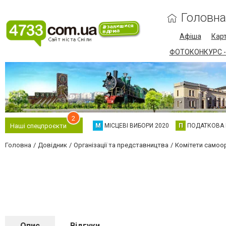
Головна
Афіша
Карт
ФОТОКОНКУРС -
2
М
МІСЦЕВІ ВИБОРИ 2020
П
ПОДАТКОВА
Наші спецпроєкти
Головна
Довідник
Організації та представництва
Комітети самоор
Опис
Відгуки