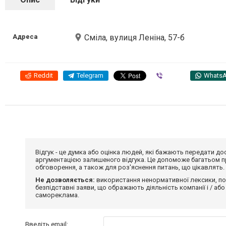
Адреса
Сміла, вулиця Леніна, 57-б
Reddit
Telegram
Viber
Whats
Відгук - це думка або оцінка людей, які бажають передати 
аргументацією залишеного відгука. Це допоможе багатьом пр
обговорення, а також для роз'яснення питань, що цікавлять.
Не дозволяється:
використання ненормативної лексики, по
безпідставні заяви, що ображають діяльність компанії і / або
самореклама.
Введіть email: