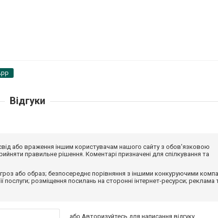
App
Відгуки
досвід або враження іншим користувачам нашого сайту з обов'язковою
ийняти правильне рішення. Коментарі призначені для спілкування та
гроз або образ; безпосереднє порівняння з іншими конкуруючими компа
 її послуги; розміщення посилань на сторонні інтернет-ресурси; реклама 
або
Авторизуйтесь
для написання відгуку