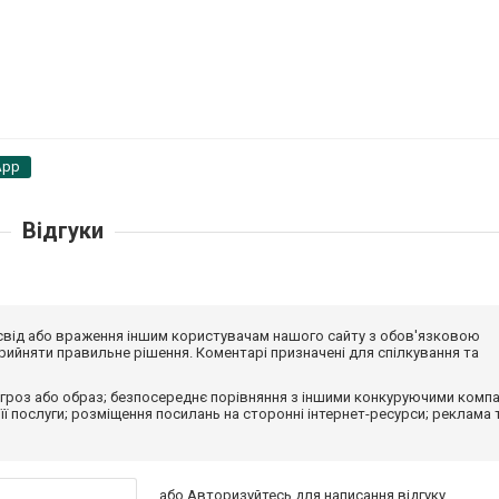
App
Відгуки
досвід або враження іншим користувачам нашого сайту з обов'язковою
ийняти правильне рішення. Коментарі призначені для спілкування та
гроз або образ; безпосереднє порівняння з іншими конкуруючими компа
 її послуги; розміщення посилань на сторонні інтернет-ресурси; реклама 
або
Авторизуйтесь
для написання відгуку