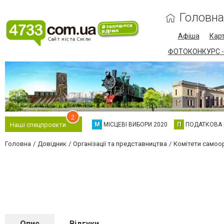
Головна
Афіша
Карт
ФОТОКОНКУРС -
2
М
МІСЦЕВІ ВИБОРИ 2020
П
ПОДАТКОВА
Наші спецпроєкти
Головна
Довідник
Організації та представництва
Комітети самоор
Опис
Відгуки