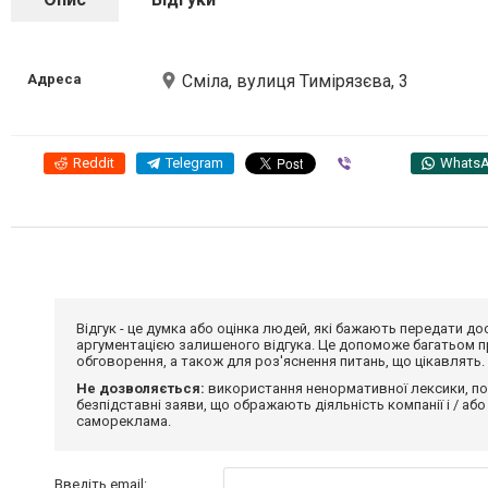
Адреса
Сміла, вулиця Тимірязєва, 3
Reddit
Telegram
Viber
Whats
Відгук - це думка або оцінка людей, які бажають передати 
аргументацією залишеного відгука. Це допоможе багатьом пр
обговорення, а також для роз'яснення питань, що цікавлять.
Не дозволяється:
використання ненормативної лексики, по
безпідставні заяви, що ображають діяльність компанії і / або
самореклама.
Введіть email: