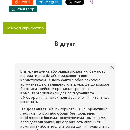
Reddit
Telegram
Viber
WhatsApp
Це моє підприємство
Відгуки
Відгук - це думка або оцінка людей, які бажають
передати досвід або враження іншим
користувачам нашого сайту з обов'язковою
аргументацією залишеного відгука. Це допоможе
багатьом прийняти правильне рішення.
Коментарі призначені для спілкування та
обговорення, а також для роз'яснення питань, що
цікавлять.
Не дозволяється:
використання ненормативної
лексики, погроз або образ; безпосереднє
порівняння з іншими конкуруючими компаніями;
безпідставні заяви, що ображають діяльність
компанії і / або її послуги; розміщення посилань на