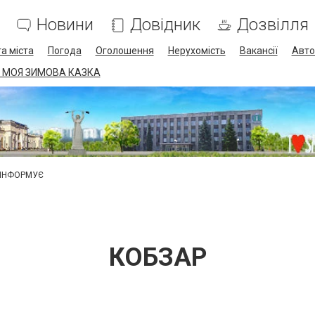
Новини
Довідник
Дозвілля
а міста
Погода
Оголошення
Нерухомість
Вакансії
Авто
 МОЯ ЗИМОВА КАЗКА
 ІНФОРМУЄ
КОБЗАР