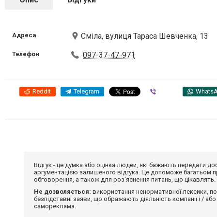
Адреса
Сміла, вулиця Тараса Шевченка, 13
Телефон
097-37-47-971
Reddit
Telegram
Viber
Whats
Відгук - це думка або оцінка людей, які бажають передати 
аргументацією залишеного відгука. Це допоможе багатьом пр
обговорення, а також для роз'яснення питань, що цікавлять.
Не дозволяється:
використання ненормативної лексики, по
безпідставні заяви, що ображають діяльність компанії і / або
самореклама.