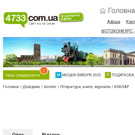
Головна
Афіша
Карт
ФОТОКОНКУРС -
2
М
МІСЦЕВІ ВИБОРИ 2020
П
ПОДАТКОВА
Наші спецпроєкти
Головна
Довідник
Шопінг
Література, книги, журнали
КОБЗАР
Опис
Відгуки