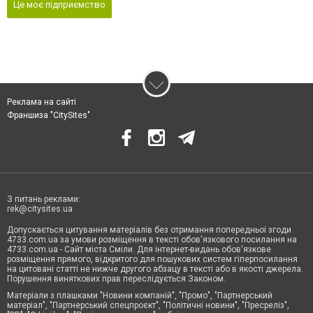
Це моє підприємство
Реклама на сайті
Франшиза "CitySites"
З питань реклами:
rek@citysites.ua
Допускається цитування матеріалів без отримання попередньої згоди
4733.com.ua за умови розміщення в тексті обов'язкового посилання на
4733.com.ua - Сайт міста Сміли. Для інтернет-видань обов'язкове
розміщення прямого, відкритого для пошукових систем гіперпосилання
на цитовані статті не нижче другого абзацу в тексті або в якості джерела.
Порушення виняткових прав переслідується Законом.
Матеріали з плашками "Новини компаній", "Промо", "Партнерський
матеріал", "Партнерський спецпроєкт", "Політичні новини", "Пресреліз",