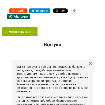
Reddit
Telegram
Viber
WhatsApp
Це моє підприємство
Відгуки
Відгук - це думка або оцінка людей, які бажають
передати досвід або враження іншим
користувачам нашого сайту з обов'язковою
аргументацією залишеного відгука. Це допоможе
багатьом прийняти правильне рішення.
Коментарі призначені для спілкування та
обговорення, а також для роз'яснення питань, що
цікавлять.
Не дозволяється:
використання ненормативної
лексики, погроз або образ; безпосереднє
порівняння з іншими конкуруючими компаніями;