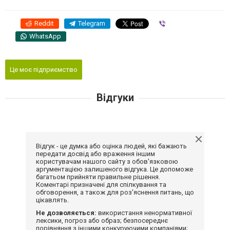
Reddit
Telegram
Viber
WhatsApp
Це моє підприємство
Відгуки
Відгук - це думка або оцінка людей, які бажають
передати досвід або враження іншим
користувачам нашого сайту з обов'язковою
аргументацією залишеного відгука. Це допоможе
багатьом прийняти правильне рішення.
Коментарі призначені для спілкування та
обговорення, а також для роз'яснення питань, що
цікавлять.
Не дозволяється:
використання ненормативної
лексики, погроз або образ; безпосереднє
порівняння з іншими конкуруючими компаніями;