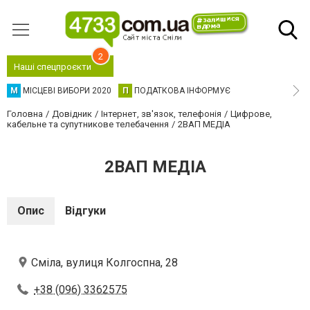
2
Наші спецпроєкти
М
МІСЦЕВІ ВИБОРИ 2020
П
ПОДАТКОВА ІНФОРМУЄ
Головна
Довідник
Інтернет, зв'язок, телефонія
Цифрове,
кабельне та супутникове телебачення
2ВАП МЕДІА
2ВАП МЕДІА
Опис
Відгуки
Сміла, вулиця Колгоспна, 28
+38 (096) 3362575