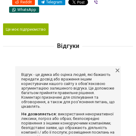
Reddit
Telegram
Viber
WhatsApp
Це моє підприємство
Відгуки
Відгук - це думка або оцінка людей, які бажають
передати досвід або враження іншим
користувачам нашого сайту з обов'язковою
аргументацією залишеного відгука. Це допоможе
багатьом прийняти правильне рішення.
Коментарі призначені для спілкування та
обговорення, а також для роз'яснення питань, що
цікавлять.
Не дозволяється:
використання ненормативної
лексики, погроз або образ; безпосереднє
порівняння з іншими конкуруючими компаніями;
безпідставні заяви, що ображають діяльність
компанії і / або її послуги; розміщення посилань на