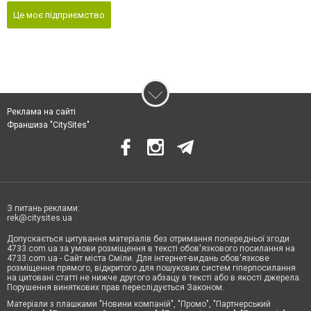
Це моє підприємство
Реклама на сайті
Франшиза "CitySites"
З питань реклами:
rek@citysites.ua
Допускається цитування матеріалів без отримання попередньої згоди
4733.com.ua за умови розміщення в тексті обов'язкового посилання на
4733.com.ua - Сайт міста Сміли. Для інтернет-видань обов'язкове
розміщення прямого, відкритого для пошукових систем гіперпосилання
на цитовані статті не нижче другого абзацу в тексті або в якості джерела.
Порушення виняткових прав переслідується Законом.
Матеріали з плашками "Новини компаній", "Промо", "Партнерський