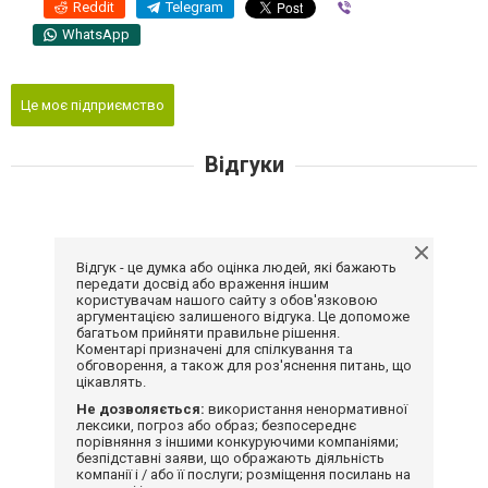
Reddit
Telegram
Viber
WhatsApp
Це моє підприємство
Відгуки
Відгук - це думка або оцінка людей, які бажають
передати досвід або враження іншим
користувачам нашого сайту з обов'язковою
аргументацією залишеного відгука. Це допоможе
багатьом прийняти правильне рішення.
Коментарі призначені для спілкування та
обговорення, а також для роз'яснення питань, що
цікавлять.
Не дозволяється:
використання ненормативної
лексики, погроз або образ; безпосереднє
порівняння з іншими конкуруючими компаніями;
безпідставні заяви, що ображають діяльність
компанії і / або її послуги; розміщення посилань на