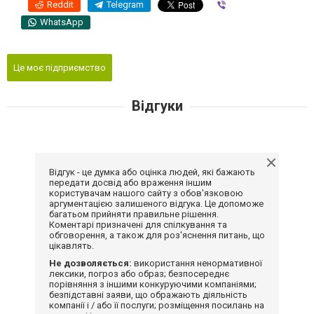
Reddit
Telegram
Viber
WhatsApp
Це моє підприємство
Відгуки
Відгук - це думка або оцінка людей, які бажають
передати досвід або враження іншим
користувачам нашого сайту з обов'язковою
аргументацією залишеного відгука. Це допоможе
багатьом прийняти правильне рішення.
Коментарі призначені для спілкування та
обговорення, а також для роз'яснення питань, що
цікавлять.
Не дозволяється:
використання ненормативної
лексики, погроз або образ; безпосереднє
порівняння з іншими конкуруючими компаніями;
безпідставні заяви, що ображають діяльність
компанії і / або її послуги; розміщення посилань на