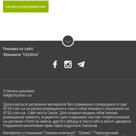
Це моє підприємство
Реклама на сайті
Франшиза "CitySites"
З питань реклами:
rek@citysites.ua
Допускається цитування матеріалів без отримання попередньої згоди
4733.com.ua за умови розміщення в тексті обов'язкового посилання на
4733.com.ua - Сайт міста Сміли. Для інтернет-видань обов'язкове
розміщення прямого, відкритого для пошукових систем гіперпосилання
на цитовані статті не нижче другого абзацу в тексті або в якості джерела.
Порушення виняткових прав переслідується Законом.
Матеріали з плашками "Новини компаній", "Промо", "Партнерський