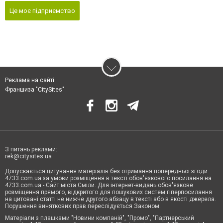
Це моє підприємство
Реклама на сайті
Франшиза "CitySites"
З питань реклами:
rek@citysites.ua
Допускається цитування матеріалів без отримання попередньої згоди
4733.com.ua за умови розміщення в тексті обов'язкового посилання на
4733.com.ua - Сайт міста Сміли. Для інтернет-видань обов'язкове
розміщення прямого, відкритого для пошукових систем гіперпосилання
на цитовані статті не нижче другого абзацу в тексті або в якості джерела.
Порушення виняткових прав переслідується Законом.
Матеріали з плашками "Новини компаній", "Промо", "Партнерський