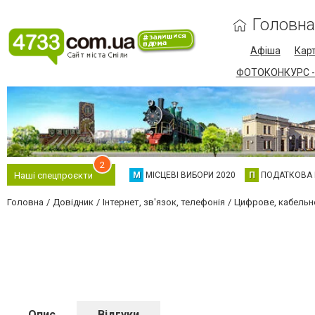
Головна
Афіша
Карт
ФОТОКОНКУРС -
2
М
МІСЦЕВІ ВИБОРИ 2020
П
ПОДАТКОВА
Наші спецпроєкти
Головна
Довідник
Інтернет, зв'язок, телефонія
Цифрове, кабельне
Опис
Відгуки