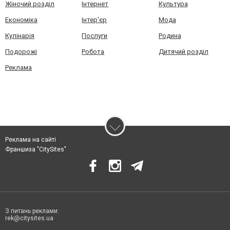
Жіночий розділ
Інтернет
Культура
Економіка
Інтер'єр
Мода
Кулінарія
Послуги
Родина
Подорожі
Робота
Дитячий розділ
Реклама
Реклама на сайті
Франшиза "CitySites"
З питань реклами:
rek@citysites.ua