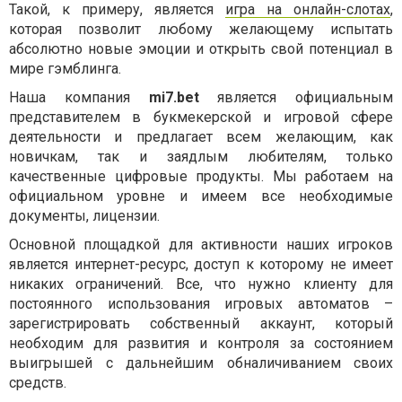
Такой, к примеру, является
игра на онлайн-слотах
,
которая позволит любому желающему испытать
абсолютно новые эмоции и открыть свой потенциал в
мире гэмблинга.
Наша компания
mi7.bet
является официальным
представителем в букмекерской и игровой сфере
деятельности и предлагает всем желающим, как
новичкам, так и заядлым любителям, только
качественные цифровые продукты. Мы работаем на
официальном уровне и имеем все необходимые
документы, лицензии.
Основной площадкой для активности наших игроков
является интернет-ресурс, доступ к которому не имеет
никаких ограничений. Все, что нужно клиенту для
постоянного использования игровых автоматов –
зарегистрировать собственный аккаунт, который
необходим для развития и контроля за состоянием
выигрышей с дальнейшим обналичиванием своих
средств.