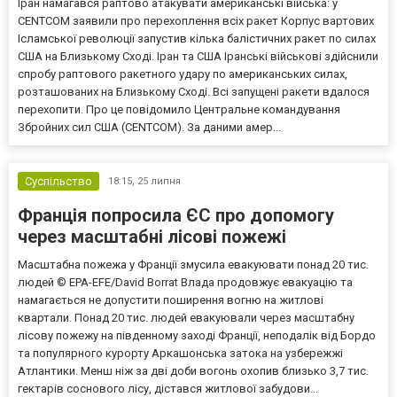
Іран намагався раптово атакувати американські війська: у
CENTCOM заявили про перехоплення всіх ракет Корпус вартових
Ісламської революції запустив кілька балістичних ракет по силах
США на Близькому Сході. Іран та США Іранські військові здійснили
спробу раптового ракетного удару по американських силах,
розташованих на Близькому Сході. Всі запущені ракети вдалося
перехопити. Про це повідомило Центральне командування
Збройних сил США (CENTCOM). За даними амер...
Суспільство
18:15,
25 липня
Франція попросила ЄС про допомогу
через масштабні лісові пожежі
Масштабна пожежа у Франції змусила евакуювати понад 20 тис.
людей © EPA-EFE/David Borrat Влада продовжує евакуацію та
намагається не допустити поширення вогню на житлові
квартали. Понад 20 тис. людей евакуювали через масштабну
лісову пожежу на південному заході Франції, неподалік від Бордо
та популярного курорту Аркашонська затока на узбережжі
Атлантики. Менш ніж за дві доби вогонь охопив близько 3,7 тис.
гектарів соснового лісу, дістався житлової забудови...