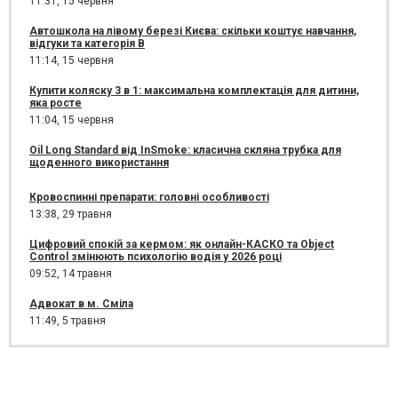
11:31,
15 червня
Автошкола на лівому березі Києва: скільки коштує навчання,
відгуки та категорія B
11:14,
15 червня
Купити коляску 3 в 1: максимальна комплектація для дитини,
яка росте
11:04,
15 червня
Oil Long Standard від InSmoke: класична скляна трубка для
щоденного використання
Кровоспинні препарати: головні особливості
13:38,
29 травня
Цифровий спокій за кермом: як онлайн-КАСКО та Object
Control змінюють психологію водія у 2026 році
09:52,
14 травня
Адвокат в м. Сміла
11:49,
5 травня