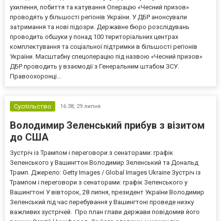
ухилення, побиття та катування Операцію «Чесний призов»
проводять у більшості регіонів України. У ДБР анонсували
затримання та нові підозри. Державне бюро розслідувань
проводить обшуки у понад 100 територіальних центрах
комплектування та соціальної підтримки в більшості регіонів
України. Масштабну спецоперацію під назвою «Чесний призов»
ДБР проводить у взаємодії з Генеральним штабом ЗСУ.
Правоохоронці...
Суспільство
16:38,
29 липня
Володимир Зеленський прибув з візитом
до США
Зустріч із Трампом і переговори з сенаторами: графік
Зеленського у Вашингтон Володимир Зеленський та Дональд
Трамп. Джерело: Getty Images / Global Images Ukraine Зустріч із
Трампом і переговори з сенаторами: графік Зеленського у
Вашингтоні У вівторок, 28 липня, президент України Володимир
Зеленський під час перебування у Вашингтоні проведе низку
важливих зустрічей. Про план глави держави повідомив його