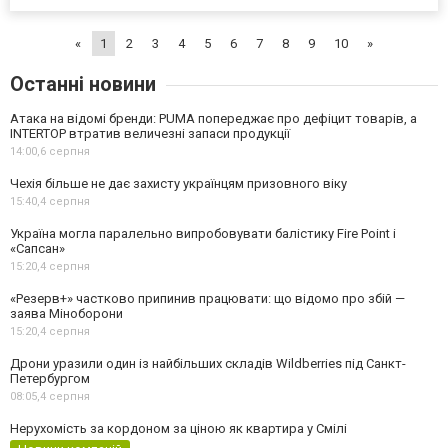
«
1
2
3
4
5
6
7
8
9
10
»
Останні новини
Атака на відомі бренди: PUMA попереджає про дефіцит товарів, а
INTERTOP втратив величезні запаси продукції
14:00,
6 серпня
Чехія більше не дає захисту українцям призовного віку
15:40,
4 серпня
Україна могла паралельно випробовувати балістику Fire Point і
«Сапсан»
15:20,
4 серпня
«Резерв+» частково припинив працювати: що відомо про збій —
заява Міноборони
15:20,
4 серпня
Дрони уразили один із найбільших складів Wildberries під Санкт-
Петербургом
08:05,
4 серпня
Нерухомість за кордоном за ціною як квартира у Смілі