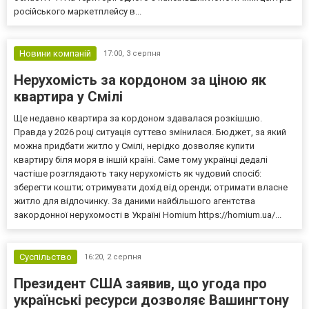
російського маркетплейсу в...
Новини компаній
17:00,
3 серпня
Нерухомість за кордоном за ціною як
квартира у Смілі
Ще недавно квартира за кордоном здавалася розкішшю.
Правда у 2026 році ситуація суттєво змінилася. Бюджет, за який
можна придбати житло у Смілі, нерідко дозволяє купити
квартиру біля моря в іншій країні. Саме тому українці дедалі
частіше розглядають таку нерухомість як чудовий спосіб:
зберегти кошти; отримувати дохід від оренди; отримати власне
житло для відпочинку. За даними найбільшого агентства
закордонної нерухомості в Україні Homium https://homium.ua/...
Суспільство
16:20,
2 серпня
Президент США заявив, що угода про
українські ресурси дозволяє Вашингтону