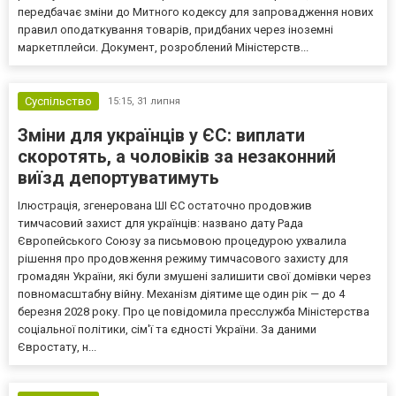
передбачає зміни до Митного кодексу для запровадження нових
правил оподаткування товарів, придбаних через іноземні
маркетплейси. Документ, розроблений Міністерств...
Суспільство
15:15,
31 липня
Зміни для українців у ЄС: виплати
скоротять, а чоловіків за незаконний
виїзд депортуватимуть
Ілюстрація, згенерована ШІ ЄС остаточно продовжив
тимчасовий захист для українців: названо дату Рада
Європейського Союзу за письмовою процедурою ухвалила
рішення про продовження режиму тимчасового захисту для
громадян України, які були змушені залишити свої домівки через
повномасштабну війну. Механізм діятиме ще один рік — до 4
березня 2028 року. Про це повідомила пресслужба Міністерства
соціальної політики, сім'ї та єдності України. За даними
Євростату, н...