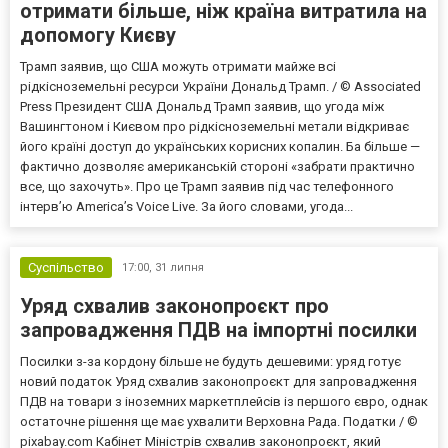
отримати більше, ніж країна витратила на
допомогу Києву
Трамп заявив, що США можуть отримати майже всі
рідкісноземельні ресурси України Дональд Трамп. / © Associated
Press Президент США Дональд Трамп заявив, що угода між
Вашингтоном і Києвом про рідкісноземельні метали відкриває
його країні доступ до українських корисних копалин. Ба більше —
фактично дозволяє американській стороні «забрати практично
все, що захочуть». Про це Трамп заявив під час телефонного
інтерв’ю America’s Voice Live. За його словами, угода...
Суспільство
17:00,
31 липня
Уряд схвалив законопроєкт про
запровадження ПДВ на імпортні посилки
Посилки з-за кордону більше не будуть дешевими: уряд готує
новий податок Уряд схвалив законопроєкт для запровадження
ПДВ на товари з іноземних маркетплейсів із першого євро, однак
остаточне рішення ще має ухвалити Верховна Рада. Податки / ©
pixabay.com Кабінет Міністрів схвалив законопроєкт, який