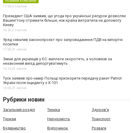
Новини компаній
17:00,
3 серпня
Президент США заявив, що угода про українські ресурси дозволяє
Вашингтону отримати більше, ніж країна витратила на допомогу
Києву
16:20,
2 серпня
Уряд схвалив законопроєкт про запровадження ПДВ на імпортні
посилки
17:00,
31 липня
Зміни для українців у ЄС: виплати скоротять, а чоловіків за
незаконний виїзд депортуватимуть
15:15,
31 липня
Туск заявив про намір Польщі прискорити передачу ракет Patriot
Україні після інциденту з Х-101
15:00,
31 липня
Рубрики новин
Загальний розділ
Техніка
Здоров'я
Туризм
Нерухомість
Транспорт
Будівництво
Відпочинок
Розваги