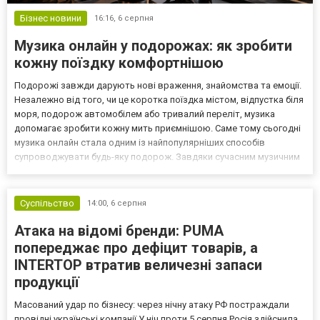
Бізнес новини
16:16,
6 серпня
Музика онлайн у подорожах: як зробити
кожну поїздку комфортнішою
Подорожі завжди дарують нові враження, знайомства та емоції.
Незалежно від того, чи це коротка поїздка містом, відпустка біля
моря, подорож автомобілем або тривалий переліт, музика
допомагає зробити кожну мить приємнішою. Саме тому сьогодні
музика онлайн стала одним із найпопулярніших способів
супроводжувати будь-яку подорож. Завдяки сучасним музичним
сервісам користувачі можуть швидко знайти улюблені
композиції, створити власні добірки та насолоджуватися...
Суспільство
14:00,
6 серпня
Атака на відомі бренди: PUMA
попереджає про дефіцит товарів, а
INTERTOP втратив величезні запаси
продукції
Масований удар по бізнесу: через нічну атаку РФ постраждали
провідні українські компанії У ніч проти 5 серпня Росія здійснила