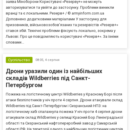
заява Міноборони Користувачі «Резерву+» не можуть
авторизуватися та увійти до застосунку. Проблеми виникли
вранці та є локальними. Резерв+ / © armyinform.com.ua
Доповнено додатковими матеріалами У застосунку для
призовників, військовозобов’язаних та резервістів «Резерв+»
стався збій. Технічні проблеми фіксують локально, зокрема у
Львові. Про це повідомляють користувачі «Резерв+». За їхніми
словами...
Суспільство
08:05,
4 серпня
Дрони уразили один із найбільших
складів Wildberries під Санкт-
Петербургом
Пожежа на логістичному центрі Wildberries у Красному Борі після
атаки безпілотників у ніч проти 4 серпня. Дрони атакували склад
Wildberries під Санкт-Петербургом і Сизранський НПЗ: на
логістичному хабі спалахнула пожежа У ніч проти 4 серпня дрони
атакували склад Wildberries у селищі Красний Бор Ленінградської
області та Сизранський нафтопереробний завод у Самарській
області РФ. На території одного з найбільших логістичних центрів