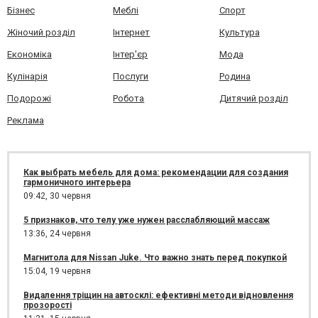
Бізнес
Меблі
Спорт
Жіночий розділ
Інтернет
Культура
Економіка
Інтер'єр
Мода
Кулінарія
Послуги
Родина
Подорожі
Робота
Дитячий розділ
Реклама
Как выбрать мебель для дома: рекомендации для создания
гармоничного интерьера
09:42,
30 червня
5 признаков, что телу уже нужен расслабляющий массаж
13:36,
24 червня
Магнитола для Nissan Juke. Что важно знать перед покупкой
15:04,
19 червня
Видалення тріщин на автосклі: ефективні методи відновлення
прозорості