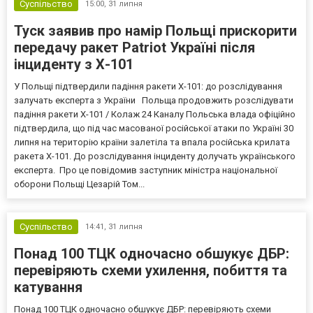
Суспільство
15:00,
31 липня
Туск заявив про намір Польщі прискорити
передачу ракет Patriot Україні після
інциденту з Х-101
У Польщі підтвердили падіння ракети Х-101: до розслідування
залучать експерта з України Польща продовжить розслідувати
падіння ракети Х-101 / Колаж 24 Каналу Польська влада офіційно
підтвердила, що під час масованої російської атаки по Україні 30
липня на територію країни залетіла та впала російська крилата
ракета Х-101. До розслідування інциденту долучать українського
експерта. Про це повідомив заступник міністра національної
оборони Польщі Цезарій Том...
Суспільство
14:41,
31 липня
Понад 100 ТЦК одночасно обшукує ДБР:
перевіряють схеми ухилення, побиття та
катування
Понад 100 ТЦК одночасно обшукує ДБР: перевіряють схеми