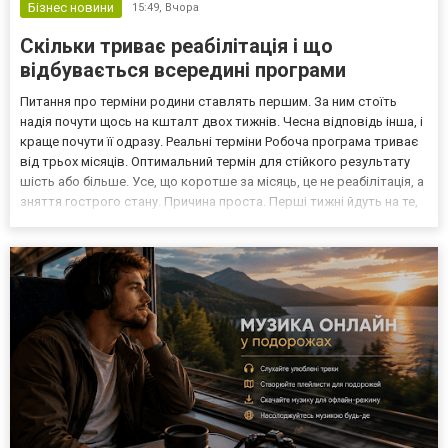
Бізнес новини
15:49,
Вчора
Скільки триває реабілітація і що
відбувається всередині програми
Питання про терміни родини ставлять першим. За ним стоїть
надія почути щось на кшталт двох тижнів. Чесна відповідь інша, і
краще почути її одразу. Реальні терміни Робоча програма триває
від трьох місяців. Оптимальний термін для стійкого результату
шість або більше. Усе, що коротше за місяць, це не реабілітація, а
зняття гострого стану. Причина проста. Перші тижні йдуть на те,
щоб організм і психіка повернулися до робочого режиму. Людина,
яка щойно припинил...