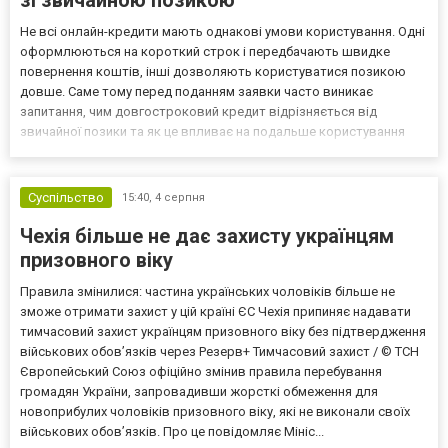
Не всі онлайн-кредити мають однакові умови користування. Одні
оформлюються на короткий строк і передбачають швидке
повернення коштів, інші дозволяють користуватися позикою
довше. Саме тому перед поданням заявки часто виникає
запитання, чим довгостроковий кредит відрізняється від
звичайної позики та як це впливає на подальше користування
договором. Різниця полягає не лише в тривалості кредитування.
Важливими залишаються порядок погашення, графік платежів,
у...
Суспільство
15:40,
4 серпня
Чехія більше не дає захисту українцям
призовного віку
Правила змінилися: частина українських чоловіків більше не
зможе отримати захист у цій країні ЄС Чехія припиняє надавати
тимчасовий захист українцям призовного віку без підтвердження
військових обов’язків через Резерв+ Тимчасовий захист / © ТСН
Європейський Союз офіційно змінив правила перебування
громадян України, запровадивши жорсткі обмеження для
новоприбулих чоловіків призовного віку, які не виконали своїх
військових обов’язків. Про це повідомляє Мініс...