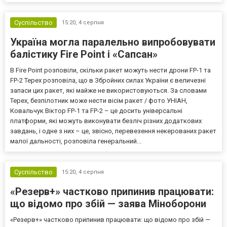
Суспільство
15:20,
4 серпня
Україна могла паралельно випробовувати
балістику Fire Point і «Сапсан»
В Fire Point розповіли, скільки ракет можуть нести дрони FP-1 та
FP-2 Терех розповіла, що в Збройних силах України є величезні
запаси цих ракет, які майже не використовуються. За словами
Терех, безпілотник може нести вісім ракет / фото УНІАН,
Ковальчук Віктор FP-1 та FP-2 – це досить універсальні
платформи, які можуть виконувати безліч різних додаткових
завдань, і одне з них – це, звісно, перевезення некерованих ракет
малої дальності, розповіла генеральний...
Суспільство
15:20,
4 серпня
«Резерв+» частково припинив працювати:
що відомо про збій — заява Міноборони
«Резерв+» частково припинив працювати: що відомо про збій —