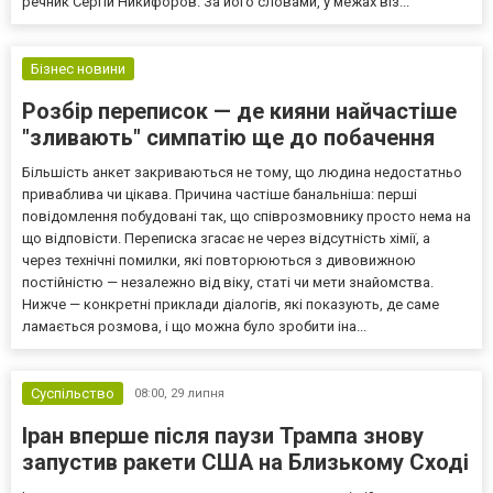
речник Сергій Никифоров. За його словами, у межах віз...
Бізнес новини
Розбір переписок — де кияни найчастіше
"зливають" симпатію ще до побачення
Більшість анкет закриваються не тому, що людина недостатньо
приваблива чи цікава. Причина частіше банальніша: перші
повідомлення побудовані так, що співрозмовнику просто нема на
що відповісти. Переписка згасає не через відсутність хімії, а
через технічні помилки, які повторюються з дивовижною
постійністю — незалежно від віку, статі чи мети знайомства.
Нижче — конкретні приклади діалогів, які показують, де саме
ламається розмова, і що можна було зробити іна...
Суспільство
08:00,
29 липня
Іран вперше після паузи Трампа знову
запустив ракети США на Близькому Сході