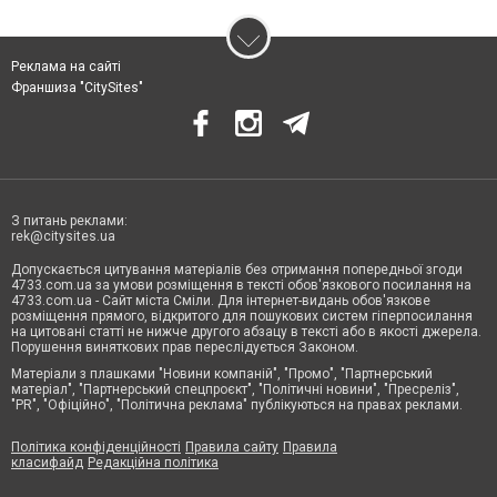
Реклама на сайті
Франшиза "CitySites"
З питань реклами:
rek@citysites.ua
Допускається цитування матеріалів без отримання попередньої згоди
4733.com.ua за умови розміщення в тексті обов'язкового посилання на
4733.com.ua - Сайт міста Сміли. Для інтернет-видань обов'язкове
розміщення прямого, відкритого для пошукових систем гіперпосилання
на цитовані статті не нижче другого абзацу в тексті або в якості джерела.
Порушення виняткових прав переслідується Законом.
Матеріали з плашками "Новини компаній", "Промо", "Партнерський
матеріал", "Партнерський спецпроєкт", "Політичні новини", "Пресреліз",
"PR", "Офіційно", "Політична реклама" публікуються на правах реклами.
Політика конфіденційності
Правила сайту
Правила
класифайд
Редакційна політика