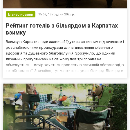
Бізнес новини
15:59,
18 грудня 2025 р.
Рейтинг готелів з більярдом в Карпатах
взимку
Взимку в Карпати люди зазвичай їдуть за активним відпочинком і
розслаблюючими процедурами для відновлення фізичного
здоров'я та душевного благополуччя. Зрозуміло, що одними
лижами й прогулянками на свіжому повітрі справа не
обмежується – вечір хочеться провести в затишній обстановці, в
теплій компанії. Звичайно, тут мається на увазі більярд. Більярд в
карпатських готелях: причини популярності Більярд –
захоплююча гра, в процесі якої час пролітає зовсім неп...