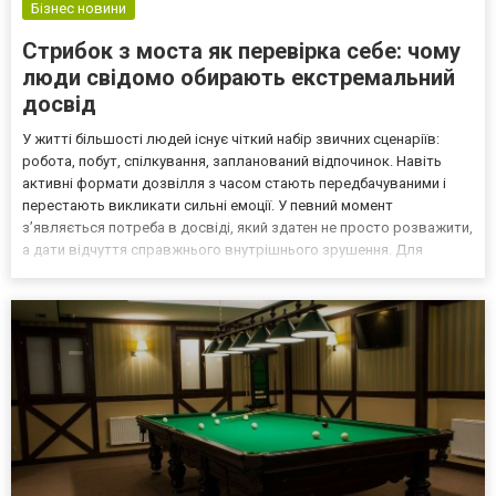
Бізнес новини
Стрибок з моста як перевірка себе: чому
люди свідомо обирають екстремальний
досвід
У житті більшості людей існує чіткий набір звичних сценаріїв:
робота, побут, спілкування, запланований відпочинок. Навіть
активні формати дозвілля з часом стають передбачуваними і
перестають викликати сильні емоції. У певний момент
з’являється потреба в досвіді, який здатен не просто розважити,
а дати відчуття справжнього внутрішнього зрушення. Для
багатьох таким досвідом стає стрибок з моста у професійному
форматі. У Києві цей напрям системно розвиває ком...