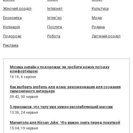
Жіночий розділ
Інтернет
Культура
Економіка
Інтер'єр
Мода
Кулінарія
Послуги
Родина
Подорожі
Робота
Дитячий розділ
Реклама
Музика онлайн у подорожах: як зробити кожну поїздку
комфортнішою
16:16,
6 серпня
Как выбрать мебель для дома: рекомендации для создания
гармоничного интерьера
09:42,
30 червня
5 признаков, что телу уже нужен расслабляющий массаж
13:36,
24 червня
Магнитола для Nissan Juke. Что важно знать перед покупкой
15:04,
19 червня