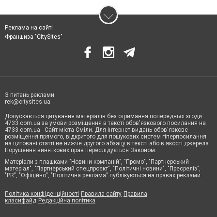
Реклама на сайті
Франшиза "CitySites"
З питань реклами:
rek@citysites.ua
Допускається цитування матеріалів без отримання попередньої згоди
4733.com.ua за умови розміщення в тексті обов'язкового посилання на
4733.com.ua - Сайт міста Сміли. Для інтернет-видань обов'язкове
розміщення прямого, відкритого для пошукових систем гіперпосилання
на цитовані статті не нижче другого абзацу в тексті або в якості джерела.
Порушення виняткових прав переслідується Законом.
Матеріали з плашками "Новини компаній", "Промо", "Партнерський
матеріал", "Партнерський спецпроєкт", "Політичні новини", "Пресреліз",
"PR", "Офіційно", "Політична реклама" публікуються на правах реклами.
Політика конфіденційності
Правила сайту
Правила
класифайд
Редакційна політика