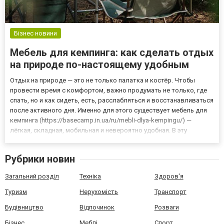
Бізнес новини
Мебель для кемпинга: как сделать отдых
на природе по-настоящему удобным
Отдых на природе — это не только палатка и костёр. Чтобы
провести время с комфортом, важно продумать не только, где
спать, но и как сидеть, есть, расслабляться и восстанавливаться
после активного дня. Именно для этого существует мебель для
кемпинга (https://basecamp.in.ua/ru/mebli-dlya-kempingu/) —
лёгкая, складная, мобильная и невероятно удобная. В эту
категорию входят кемпинговые кресла, столы и даже походные
кровати, которые делают отдых максимально ком...
Рубрики новин
Загальний розділ
Техніка
Здоров'я
Туризм
Нерухомість
Транспорт
Будівництво
Відпочинок
Розваги
Бізнес
Меблі
Спорт