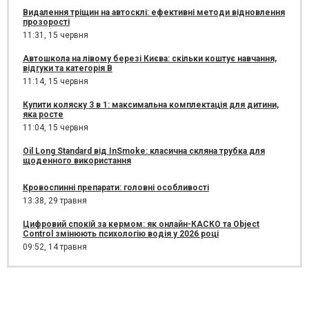
Видалення тріщин на автосклі: ефективні методи відновлення
прозорості
11:31,
15 червня
Автошкола на лівому березі Києва: скільки коштує навчання,
відгуки та категорія B
11:14,
15 червня
Купити коляску 3 в 1: максимальна комплектація для дитини,
яка росте
11:04,
15 червня
Oil Long Standard від InSmoke: класична скляна трубка для
щоденного використання
Кровоспинні препарати: головні особливості
13:38,
29 травня
Цифровий спокій за кермом: як онлайн-КАСКО та Object
Control змінюють психологію водія у 2026 році
09:52,
14 травня