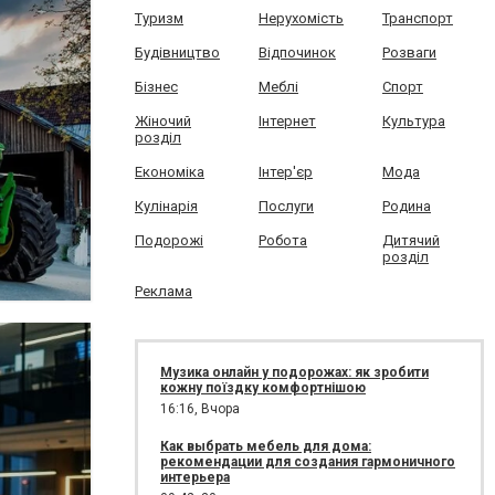
Туризм
Нерухомість
Транспорт
Будівництво
Відпочинок
Розваги
Бізнес
Меблі
Спорт
Жіночий
Інтернет
Культура
розділ
Економіка
Інтер'єр
Мода
Кулінарія
Послуги
Родина
Подорожі
Робота
Дитячий
розділ
Реклама
Музика онлайн у подорожах: як зробити
кожну поїздку комфортнішою
16:16,
Вчора
Как выбрать мебель для дома:
рекомендации для создания гармоничного
интерьера