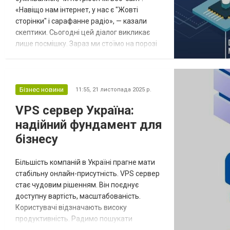
«Навіщо нам інтернет, у нас є "Жовті
сторінки" і сарафанне радіо», — казали
скептики. Сьогодні цей діалог викликає
лише посмішку. Зараз ми стоїмо на порозі
схожої, але значно масштабнішої
революції. Ім'я їй — Штучний Інтелект (ШІ).
Багато підприємців досі сприймають ШІ як
щось із футуристичних фільмів або як
Бізнес новини
11:55,
21 листопада 2025 р.
іграшку для створення смішних картинок.
VPS сервер Україна:
Але правда більш прозаїчна і водночас
надійний фундамент для
вра...
бізнесу
Більшість компаній в Україні прагне мати
стабільну онлайн-присутність. VPS сервер
стає чудовим рішенням. Він поєднує
доступну вартість, масштабованість.
Користувачі відзначають високу
продуктивність. Радимо пошукати
надійний VPS сервер Україна. Це дозволяє