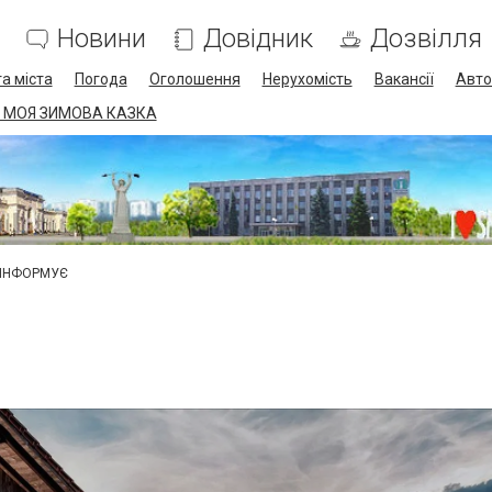
Новини
Довідник
Дозвілля
а міста
Погода
Оголошення
Нерухомість
Вакансії
Авто
 МОЯ ЗИМОВА КАЗКА
 ІНФОРМУЄ