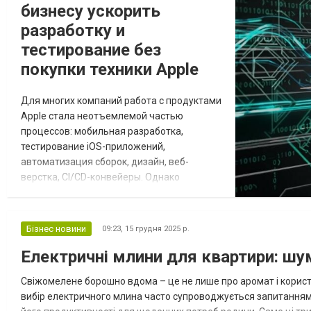
бизнесу ускорить
разработку и
тестирование без
покупки техники Apple
Для многих компаний работа с продуктами
Apple стала неотъемлемой частью
процессов: мобильная разработка,
тестирование iOS-приложений,
автоматизация сборок, дизайн, веб-
верстка, CI/CD-конвейеры. Однако
создание собственной инфраструктуры на
базе «железа» Apple обходится дорого:
оборудование нужно покупать,
Бізнес новини
09:23,
15 грудня 2025 р.
обслуживать, обновлять и размещать в
Електричні млини для квартири: шу
надёжных условиях. Именно поэтому всё
больше команд рассматривают аренду
Свіжомелене борошно вдома – це не лише про аромат і користь
macOS в облаке как альтернативу: вместо
вибір електричного млина часто супроводжується запитаннями:
пок...