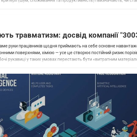
критерії (шум, споживання та продуктивність) і визначають, чи ст
 змож...
ють травматизм: досвід компанії "300
 саме руки працівників щодня приймають на себе основне навантаж
нними поверхнями, хімією — усе це створює постійний ризик порізі
обочі рукавиці у таких умовах перестають бути «витратним матеріал
3», яка спеціа...