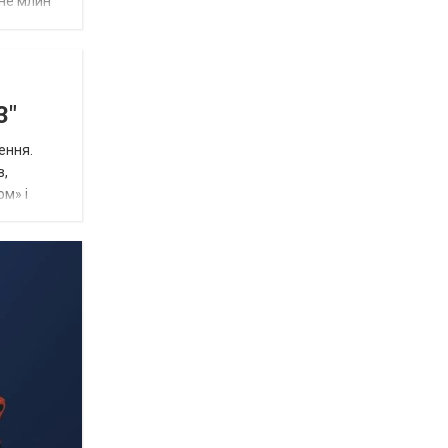
ане млин
3"
ення.
в,
ом» і