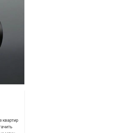
в квартир
тачить