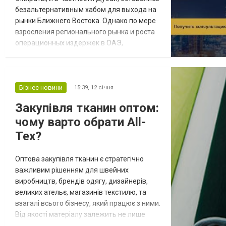
безальтернативным хабом для выхода на
рынки Ближнего Востока. Однако по мере
взросления регионального рынка и роста
операционных издержек в ОАЭ,
международный капитал начал
внимательнее присматриваться к соседям
по Совету сотрудничества арабских
государств Залива (ССАГПЗ). Королевство
Бізнес новини
15:39,
12 січня
Бахрейн, которое исторически было
Закупівля тканин оптом:
первым финансовым центром региона,
чому варто обрати All-
сегодня переживает своеобразн...
Tex?
Оптова закупівля тканин є стратегічно
важливим рішенням для швейних
виробництв, брендів одягу, дизайнерів,
великих ательє, магазинів текстилю, та
взагалі всього бізнесу, який працює з ними.
Від якості матеріалу залежить не лише
зовнішній вигляд готового виробу – також і