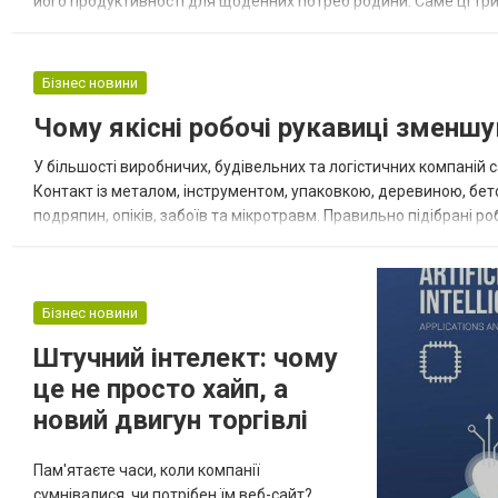
його продуктивності для щоденних потреб родини. Саме ці три 
зручним помічником, а не джерелом дискомфорту. Перш ніж ви
Бізнес новини
Чому якісні робочі рукавиці зменшу
У більшості виробничих, будівельних та логістичних компаній
Контакт із металом, інструментом, упаковкою, деревиною, бето
подряпин, опіків, забоїв та мікротравм. Правильно підібрані р
стають повноцінним елементом системи безпеки. Компанія «300
Бізнес новини
Штучний інтелект: чому
це не просто хайп, а
новий двигун торгівлі
Пам'ятаєте часи, коли компанії
сумнівалися, чи потрібен їм веб-сайт?