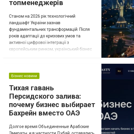
топменеджерів
Станом на 2026 рік технологічний
ландшафт України зазнав
фундаментальних трансформацій. Після
років адаптації до кризових умов та
активної цифрової інтеграції з
європейським ринком, український бізнес
перейшов від простого використання чат-
ботів до розгортання повноцінних агентних
екосистем. Сьогодні питання стоїть не в
тому, чи використовувати штучний
Бізнес новини
інтелект, а в тому, наскільки ефективно ви
Тихая гавань
можете ним керувати. Керування AI-
Персидского залива:
агентами (AI Agent Orchestra...
почему бизнес выбирает
Бахрейн вместо ОАЭ
Долгое время Объединенные Арабские
Эмираты, и в частности Дубай, оставались