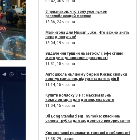
09:42,
30 червня
5 признаков, что телу уже нужен
расслабляющий массаж
13:36,
24 червня
Магнитола для Nissan Juke. Что важно знать
перед покупкой
15:04,
19 червня
Видалення тріщин на автосклі: ефективні
методи відновлення прозорості
11:31,
15 червня
Автошкола на лівому березі Києва: скільки
коштує навчання, відгуки та категорія B
11:14,
15 червня
Купити коляску 3 в 1: максимальна
комплектація для дитини, яка росте
11:04,
15 червня
Oil Long Standard від InSmoke: класична
скляна трубка для щоденного використання
Кровоспинні препарати: головні особливості
13:38,
29 травня