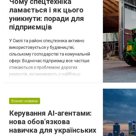
Чому спецтехніка
ламається і як цього
уникнути: поради для
підприємців
У Смілі та районі спецтехніка активно
використовується у будівництві,
сільському господарстві та комунальній
сфері. Водночас підприємці все частіше
стикаються з проблемою дорогих
ремонтів, які виникають у найбільш
невдалий момент. Більше інформації про
підбір запчастин і витратних матеріалів
доступно на сайті https://ilg-ua.com/.
Фахівці зазначають: більшість поломок не
Бізнес новини
виникає раптово. Як правило, це наслідок
Керування AI-агентами:
дрібних проблем, які накопичуються через
нова обов'язкова
непра...
навичка для українських