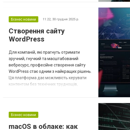
його зносостійкість, комфорт у носінні та
відповідність очікуванням кінцевого
споживача. Вибір надійного оптового
Бізнес новини
11:22,
30 грудня 2025 р.
постачальника тканин має ключове
Створення сайту
значення для стабільної та прибуткової
WordPress
роб...
Для компаній, які прагнуть отримати
зручний, гнучкий та масштабований
вебресурс, професійне створення сайту
WordPress стає одним з найкращих рішень.
Ця платформа дає можливість керувати
контентом без технічних труднощів,
швидко змінювати структуру сторінок,
додавати нові розділи, розширювати
функціонал і підтримувати стабільну
роботу навіть за інтенсивного трафіку.
Бізнес новини
Саме тому WordPress широко
використовують не лише малі бізнеси, а й
macOS в облаке: как
середні та великі компан...