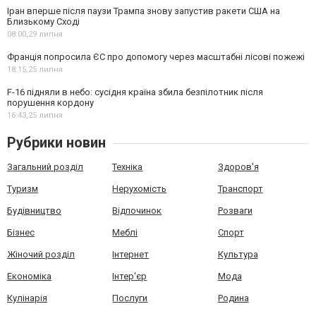
Іран вперше після паузи Трампа знову запустив ракети США на
Близькому Сході
08:00,
29 липня
Франція попросила ЄС про допомогу через масштабні лісові пожежі
18:15,
25 липня
F-16 підняли в небо: сусідня країна збила безпілотник після
порушення кордону
16:43,
25 липня
Рубрики новин
Загальний розділ
Техніка
Здоров'я
Туризм
Нерухомість
Транспорт
Будівництво
Відпочинок
Розваги
Бізнес
Меблі
Спорт
Жіночий розділ
Інтернет
Культура
Економіка
Інтер'єр
Мода
Кулінарія
Послуги
Родина