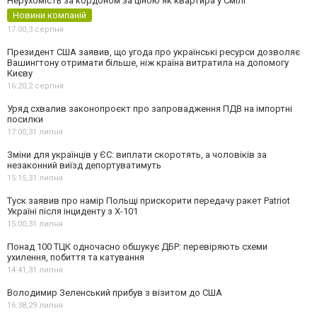
Нерухомість за кордоном за ціною як квартира у Смілі
Новини компаній
17:00,
3 серпня
Президент США заявив, що угода про українські ресурси дозволяє
Вашингтону отримати більше, ніж країна витратила на допомогу
Києву
16:20,
2 серпня
Уряд схвалив законопроєкт про запровадження ПДВ на імпортні
посилки
17:00,
31 липня
Зміни для українців у ЄС: виплати скоротять, а чоловіків за
незаконний виїзд депортуватимуть
15:15,
31 липня
Туск заявив про намір Польщі прискорити передачу ракет Patriot
Україні після інциденту з Х-101
15:00,
31 липня
Понад 100 ТЦК одночасно обшукує ДБР: перевіряють схеми
ухилення, побиття та катування
14:41,
31 липня
Володимир Зеленський прибув з візитом до США
16:38,
29 липня