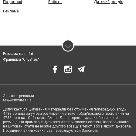
Подорожі
Робота
Дитячий розділ
Реклама
Реклама на сайті
Франшиза "CitySites"
З питань реклами:
rek@citysites.ua
Допускається цитування матеріалів без отримання попередньої згоди
4733.com.ua за умови розміщення в тексті обов'язкового посилання на
4733.com.ua - Сайт міста Сміли. Для інтернет-видань обов'язкове
розміщення прямого, відкритого для пошукових систем гіперпосилання
на цитовані статті не нижче другого абзацу в тексті або в якості джерела.
Порушення виняткових прав переслідується Законом.